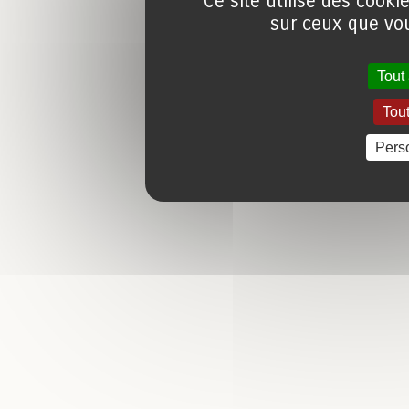
Ce site utilise des cooki
sur ceux que vou
Tout
Tout
Pers