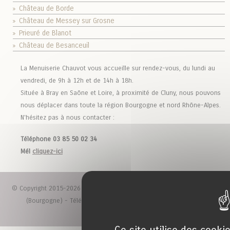
Château de Borde
Château de Messey sur Grosne
Prieuré de Blanot
Château de Besanceuil
La Menuiserie Chauvot vous accueille sur rendez-vous, du lundi au
vendredi, de 9h à 12h et de 14h à 18h.
Située à Bray en Saône et Loire, à proximité de Cluny, nous pouvons
nous déplacer dans toute la région Bourgogne et nord Rhône-Alpes.
N'hésitez pas à nous contacter :
Téléphone 03 85 50 02 34
Mél
cliquez-ici
© Copyright 2015-2026 - Menuiserie Chauvot à Bray en Saône et Loire
(Bourgogne) - Téléphone : 03.85.50.02.34 -
Mentions légales